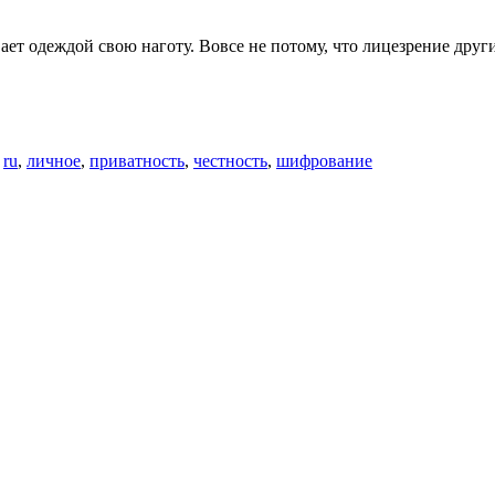
т одеждой свою наготу. Вовсе не потому, что лицезрение други
о
ru
,
личное
,
приватность
,
честность
,
шифрование