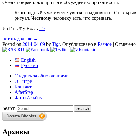
Очень понравилась притча к обсуждению приватности:
Благородный муж имеет чувство стыдливости. Он закрывае
ритуал. Честному человеку есть, что скрывать.
Из Инь Фу Во.…
-->
читать дальше →
Posted on
2014-04-09
by
Tigr
.
Опубликовано в
Разное
|
Отмечен
English
Русский
Следить за обновлениями
О Тигре
Контакт
AfterStep
Фото Альбом
Search
Архивы