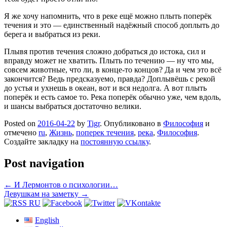
Я же хочу напомнить, что в реке ещё можно плыть поперёк
течения и это — единственный надёжный способ доплыть до
берега и выбраться из реки.
Плывя против течения сложно добраться до истока, сил и
вправду может не хватить. Плыть по течению — ну что мы,
совсем животные, что ли, в конце-то концов? Да и чем это всё
закончится? Ведь предсказуемо, правда? Доплывёшь с рекой
до устья и ухнешь в океан, вот и вся недолга. А вот плыть
поперёк и есть самое то. Река поперёк обычно уже, чем вдоль,
и шансы выбраться достаточно велики.
Posted on
2016-04-22
by
Tigr
. Опубликовано в
Философия
и
отмечено
ru
,
Жизнь
,
поперек течения
,
река
,
Философия
.
Создайте закладку на
постоянную ссылку
.
Post navigation
←
И Лермонтов о психологии…
Девушкам на заметку
→
English