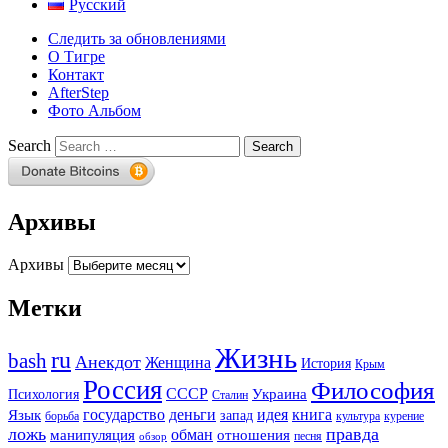
Русский
Следить за обновлениями
О Тигре
Контакт
AfterStep
Фото Альбом
Search
Архивы
Архивы
Метки
Жизнь
ru
bash
Анекдот
Женщина
История
Крым
Россия
Философия
СССР
Украина
Психология
Сталин
государство
деньги
идея
книга
Язык
запад
борьба
культура
курение
ложь
правда
обман
манипуляция
отношения
песня
обзор