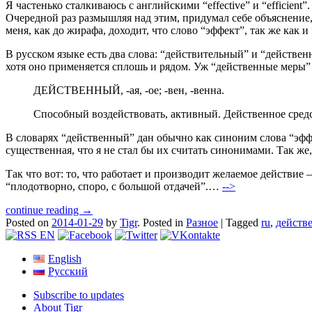
Я частенько сталкиваюсь с английскими “effective” и “efficient”
Очередной раз размышляя над этим, придумал себе объяснение, ч
меня, как до жирафа, доходит, что слово “эффект”, так же как и
В русском языке есть два слова: “действительный” и “действен
хотя оно применяется сплошь и рядом. Уж “действенные меры”
ДЕЙСТВЕННЫЙ, -ая, -ое; -вен, -венна.
Способный воздействовать, активный. Действенное средств
В словарях “действенный” дан обычно как синоним слова “эффе
существенная, что я не стал бы их считать синонимами. Так же,
Так что вот: то, что работает и производит желаемое действие
“плодотворно, споро, с большой отдачей”.…
-->
continue reading →
Posted on
2014-01-29
by
Tigr
.
Posted in
Разное
|
Tagged
ru
,
действ
English
Русский
Subscribe to updates
About Tigr