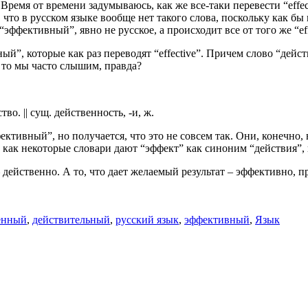
. Время от времени задумываюсь, как же все-таки перевести “effec
то в русском языке вообще нет такого слова, поскольку как бы г
 “эффективный”, явно не русское, а происходит все от того же “ef
ный”, которые как раз переводят “effective”. Причем слово “дей
 то мы часто слышим, правда?
о. || сущ. действенность, -и, ж.
ктивный”, но получается, что это не совсем так. Они, конечно, 
 как некоторые словари дают “эффект” как синоним “действия”, н
 – действенно. А то, что дает желаемый результат – эффективно,
енный
,
действительный
,
русский язык
,
эффективный
,
Язык