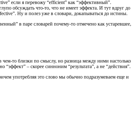
tive” если я перевожу “efficient” как “эффективный”.
лупо обсуждать что-то, что не имеет эффекта. И тут вдруг до
fective”. Ну и полез уже в словари, докапываться до истины.
ственный” в паре словарей почему-то отмечено как устаревшее,
в чем-то близки по смыслу, но разница между ними настолько
о “эффект” – скорее синноним “результата”, а не “действия”.
 причем употребляя это слово мы обычно подразумеваем еще и