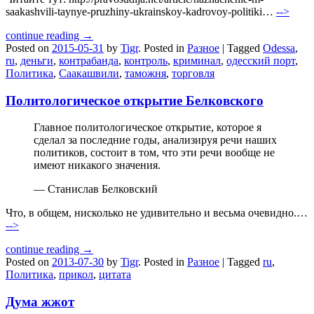
saakashvili-taynye-pruzhiny-ukrainskoy-kadrovoy-politiki…
-->
continue reading →
Posted on
2015-05-31
by
Tigr
.
Posted in
Разное
|
Tagged
Odessa
,
ru
,
деньги
,
контрабанда
,
контроль
,
криминал
,
одесский порт
,
Политика
,
Саакашвили
,
таможня
,
торговля
Политологическое открытие Белковского
Главное политологическое открытие, которое я
сделал за последние годы, анализируя речи наших
политиков, состоит в том, что эти речи вообще не
имеют никакого значения.
— Станислав Белковский
Что, в общем, нисколько не удивительно и весьма очевидно.…
-->
continue reading →
Posted on
2013-07-30
by
Tigr
.
Posted in
Разное
|
Tagged
ru
,
Политика
,
прикол
,
цитата
Дума жжот