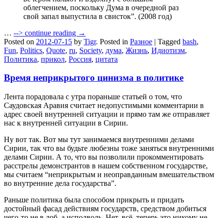
облегчением, поскольку Дума в очередной раз
свой запал выпустила в свисток”. (2008 год)
…
-->
continue reading →
Posted on
2012-07-15
by
Tigr
.
Posted in
Разное
|
Tagged
bash
,
Fun
,
Politics
,
Quote
,
ru
,
Society
,
дума
,
Жизнь
,
Идиотизм
,
Политика
,
прикол
,
Россия
,
цитата
Время неприкрытого цинизма в политике
Лента порадовала с утра пораньше статьей о том, что
Саудовская Аравия считает недопустимыми комментарии в
адрес своей внутренней ситуации и прямо там же отправляет
нас к внутренней ситуации в Сирии.
Ну вот так. Вот мы тут занимаемся внутренними делами
Сирии, так что вы будьте любезны тоже заняться внутренними
делами Сирии. А то, что вы позволили прокомментировать
расстрелы демонстрантов в нашем собственном государстве,
мы считаем “неприкрытым и неоправданным вмешательством
во внутренние дела государства”.
Раньше политика была способом прикрыть и придать
достойный фасад действиям государств, средством добиться
чего-то не в лоб, а исподволь. Нет, всё, теперь это никому не