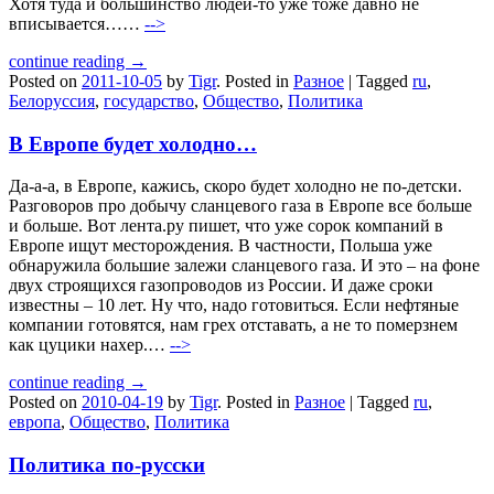
Хотя туда и большинство людей-то уже тоже давно не
вписывается……
-->
continue reading →
Posted on
2011-10-05
by
Tigr
.
Posted in
Разное
|
Tagged
ru
,
Белоруссия
,
государство
,
Общество
,
Политика
В Европе будет холодно…
Да-а-а, в Европе, кажись, скоро будет холодно не по-детски.
Разговоров про добычу сланцевого газа в Европе все больше
и больше. Вот лента.ру пишет, что уже сорок компаний в
Европе ищут месторождения. В частности, Польша уже
обнаружила большие залежи сланцевого газа. И это – на фоне
двух строящихся газопроводов из России. И даже сроки
известны – 10 лет. Ну что, надо готовиться. Если нефтяные
компании готовятся, нам грех отставать, а не то померзнем
как цуцики нахер.…
-->
continue reading →
Posted on
2010-04-19
by
Tigr
.
Posted in
Разное
|
Tagged
ru
,
европа
,
Общество
,
Политика
Политика по-русски