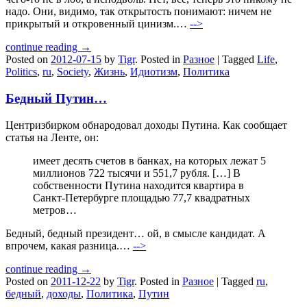
надо. Они, видимо, так открытость понимают: ничем не
прикрытый и откровенный цинизм.…
-->
continue reading →
Posted on
2012-07-15
by
Tigr
.
Posted in
Разное
|
Tagged
Life
,
Politics
,
ru
,
Society
,
Жизнь
,
Идиотизм
,
Политика
Бедный Путин…
Центризбирком обнародовал доходы Путина. Как сообщает
статья на Ленте, он:
имеет десять счетов в банках, на которых лежат 5
миллионов 722 тысячи и 551,7 рубля. […] В
собственности Путина находится квартира в
Санкт-Петербурге площадью 77,7 квадратных
метров…
Бедный, бедный президент… ой, в смысле кандидат. А
впрочем, какая разница.…
-->
continue reading →
Posted on
2011-12-22
by
Tigr
.
Posted in
Разное
|
Tagged
ru
,
бедный
,
доходы
,
Политика
,
Путин