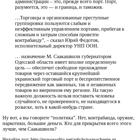
администрации – это, прежде всего порт. Порт,
разумеется, это — и граница, и таможня.
…Торговцы и организованные преступные
группировки пользуются слабым и
неэффективным управлением портами, прибегая к
сложным и хитрым способам провезти
контрабанду”, – сказал Юрий Федотов,
исполнительный директор УНП ООН.
… назначение М. Саакашвили губернатором
Одесской области имеет вполне определенную
цель — обеспечит свободное прохождение
товаров через оставшийся крупнейший
украинский торговый порт и беспрепятственное
передвижение как законных, так и незаконных
товаров во вверенном ему регионе. На такую
важную должность нельзя поставить человека
случайного, не проверенного, не находящегося в
розыске, хоть в какой-нибудь стране.
Ну вот, а вы говорите “политика”. Нет, контрабанда, оружие,
наркотики, большие деньги. Кто для прикрытия всего этого
лучше, чем Саакашвили?
Читайте тут: http://pravosudija.net/article/naznachenie-m-