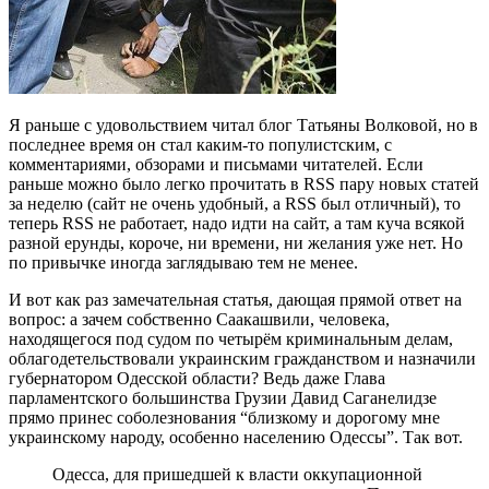
Я раньше с удовольствием читал блог Татьяны Волковой, но в
последнее время он стал каким-то популистским, с
комментариями, обзорами и письмами читателей. Если
раньше можно было легко прочитать в RSS пару новых статей
за неделю (сайт не очень удобный, а RSS был отличный), то
теперь RSS не работает, надо идти на сайт, а там куча всякой
разной ерунды, короче, ни времени, ни желания уже нет. Но
по привычке иногда заглядываю тем не менее.
И вот как раз замечательная статья, дающая прямой ответ на
вопрос: а зачем собственно Саакашвили, человека,
находящегося под судом по четырём криминальным делам,
облагодетельствовали украинским гражданством и назначили
губернатором Одесской области? Ведь даже Глава
парламентского большинства Грузии Давид Саганелидзе
прямо принес соболезнования “близкому и дорогому мне
украинскому народу, особенно населению Одессы”. Так вот.
Одесса, для пришедшей к власти оккупационной