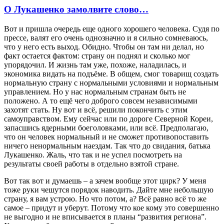
О Лукашенко замолвите слово…
Вот и пришла очередь еще одного хорошего человека. Судя по
прессе, валят его очень однозначно и я сильно сомневаюсь,
что у него есть выход. Обидно. Чтобы он там ни делал, но
факт остается фактом: страну он поднял и сколько мог
упорядочил. И жизнь там уже, похоже, наладилась, и
экономика видать на подъёме. В общем, смог товарищ создать
нормальную страну с нормальными условиями и нормальным
управлением. Но у нас нормальным странам быть не
положено. А то ещё чего доброго совсем независимыми
захотят стать. Ну вот и всё, решили покончить с этим
самоуправством. Ему сейчас или по дороге Северной Кореи,
запасшись ядерными боеголовками, или всё. Предполагаю,
что он человек нормальный и не сможет противопоставить
ничего ненормальным наездам. Так что до свидания, батька
Лукашенко. Жаль, что так и не успел посмотреть на
результаты своей работы в отдельно взятой стране.
Вот так вот и думаешь – а зачем вообще этот цирк? У меня
тоже руки чешутся порядок наводить. Дайте мне небольшую
страну, я вам устрою. Но что потом, а? Всё равно всё то же
самое – придут и уберут. Потому что кое кому это совершенно
не выгодно и не вписывается в планы “развития региона”.