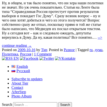
Ну, в общем, и так было понятно, что ни хера наши политики
не значат. Но уж очень показательно. Статья на Ленте была
типа “Справедливая Россия протестует против результатов
выборов и покидает Гос Думу”. Сразу возник вопрос – ну и
чего они хотят добиться и чего из этого получится? Вопрос
собственно сразу же отпал, поскольку прямо в той же статье
было написано, что Медведев их послал открытым текстом.
Ну а сегодня вот – как и следовало ожидать, депутаты
вернулись в Думу. Да ну, какая политика? Все понятно.…
-->
continue reading →
Posted on
2009-10-16
by
Tigr
.
Posted in
Разное
|
Tagged
ru
,
дума
,
Политика
,
Россия
|
1 Comment
English
Русский
Subscribe to updates
About Tigr
Contact
AfterStep
Photo Album
Search