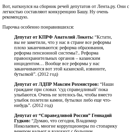
Вот, наткнулся на сборник речей депутатов от Лента.ру. Они с
легкостью составляют конкуренцию Башу. Ну очень
рекомендую.
Парочка особенно понравившихся:
Депутат от КПРФ Анатолий Локоть:
“Кстати,
вы не заметили, что у нас в стране все реформы
плохо заканчиваются: реформа образования,
реформа пенсионной системы?.. Реформа
правоохранительных органов – казанским
инцидентом… Вообще все реформы у нас
заканчиваются вот этой казанской, извините,
бутылкой”. (2012 год)
Депутат от ЛДПР Максим Рохмистров:
“Наши
граждане при словах ‘суд справедливый’ пока
улыбаются. Очень не хотелось бы, чтобы вместо
улыбок полетели камни, бутылки либо еще что-
нибудь”. (2012 год)
Депутат от “Справедливой России” Геннадий
Гудков:
“Думаю, что сегодня, Владимир
Николаевич, многие коррупционеры по стопарику
вечером нальют и вздохнут с большим