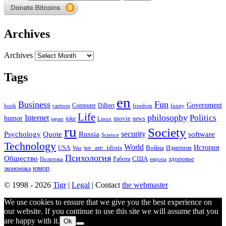
Archives
Archives
Tags
en
Business
Fun
Government
Computer
book
Dilbert
cartoon
freedom
funny
Life
philosophy
Politics
Internet
humor
movie
news
joke
japan
Linux
ru
Society
security
software
Psychology
Quote
Russia
Science
Technology
World
we_are_idiots
История
Война
Идиотизм
USA
War
Психология
Общество
здоровье
США
Политика
Работа
европа
юмор
экономика
© 1998 - 2026
Tigr
|
Legal
| Contact
the webmaster
We use cookies to ensure that we give you the best experience on
our website. If you continue to use this site we will assume that you
are happy with it.
Ok