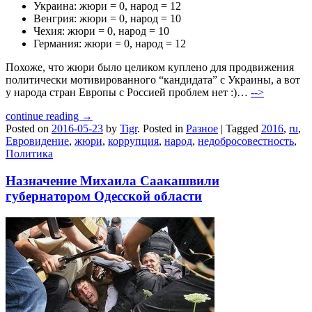
Украина: жюри = 0, народ = 12
Венгрия: жюри = 0, народ = 10
Чехия: жюри = 0, народ = 10
Германия: жюри = 0, народ = 12
Похоже, что жюри было целиком куплено для продвижения
политически мотивированного “кандидата” с Украины, а вот
у народа стран Европы с Россией проблем нет :)…
-->
continue reading →
Posted on
2016-05-23
by
Tigr
.
Posted in
Разное
|
Tagged
2016
,
ru
,
Евровидение
,
жюри
,
коррупция
,
народ
,
недобросовестность
,
Политика
Назначение Михаила Саакашвили
губернатором Одесской области