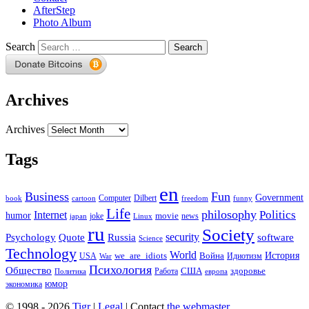
AfterStep
Photo Album
Search
Archives
Archives
Tags
en
Business
Fun
Government
Computer
book
Dilbert
cartoon
freedom
funny
Life
philosophy
Politics
Internet
humor
movie
news
joke
japan
Linux
ru
Society
security
software
Psychology
Quote
Russia
Science
Technology
World
we_are_idiots
История
Война
Идиотизм
USA
War
Психология
Общество
здоровье
США
Политика
Работа
европа
юмор
экономика
© 1998 - 2026
Tigr
|
Legal
| Contact
the webmaster